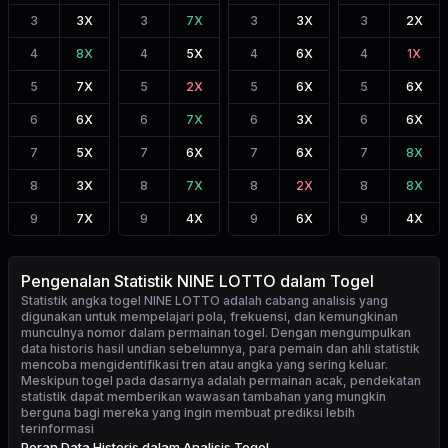
3
3
X
3
7
X
3
3
X
3
2
X
4
8
X
4
5
X
4
6
X
4
1
X
5
7
X
5
2
X
5
6
X
5
6
X
6
6
X
6
7
X
6
3
X
6
6
X
7
5
X
7
6
X
7
6
X
7
8
X
8
3
X
8
7
X
8
2
X
8
8
X
9
7
X
9
4
X
9
6
X
9
4
X
Pengenalan Statistik NINE LOTTO dalam Togel
Statistik angka togel NINE LOTTO
adalah cabang analisis yang
digunakan untuk mempelajari pola, frekuensi, dan kemungkinan
munculnya nomor dalam permainan togel. Dengan mengumpulkan
data historis hasil undian sebelumnya, para pemain dan ahli statistik
mencoba mengidentifikasi tren atau angka yang sering keluar.
Meskipun togel pada dasarnya adalah permainan acak, pendekatan
statistik dapat memberikan wawasan tambahan yang mungkin
berguna bagi mereka yang ingin membuat prediksi lebih
terinformasi
Peran Data Historis dalam Analisis Togel