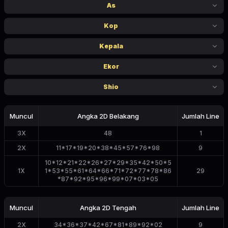
As
Kop
Kepala
Ekor
Shio
Muncul
Angka 2D
Belakang
Jumlah Line
3
X
48
1
2
X
11*17*19*20*38*45*57*76*98
9
10*12*21*22*26*27*29*35*42*50*5
1
X
1*53*55*61*64*66*71*72*77*78*86
29
*87*92*95*96*99*07*03*05
Muncul
Angka 2D
Tengah
Jumlah Line
2
X
34*36*37*42*67*81*89*92*02
9