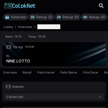
Kalendar
Rekap 2D
Rekap 3D
Rekap 4D
Lobby
/
Overview
/
NINE LOTTO
Buka :
19:10
Tutup :
19:30
TUTUP
09 Agt
9L
NINE LOTTO
Overview
Result
Paito Harian
Paito Warna
Pola Dasar
Bo
Statistik
2 Bulan lalu