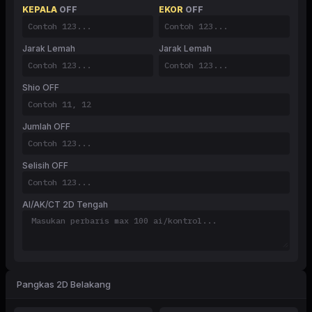
KEPALA
OFF
EKOR
OFF
Jarak Lemah
Jarak Lemah
Shio OFF
Jumlah OFF
Selisih OFF
AI/AK/CT 2D Tengah
Pangkas 2D Belakang