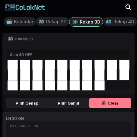
Kalendar
Rekap 2D
Rekap 4D
Rekap 3D
Rekap 3D
Sum 3D OFF
00
01
02
03
04
05
06
07
08
09
10
11
12
13
14
15
16
17
18
19
20
21
22
23
24
25
26
27
Pilih Genap
Pilih Ganjil
Clear
LN 3D ON