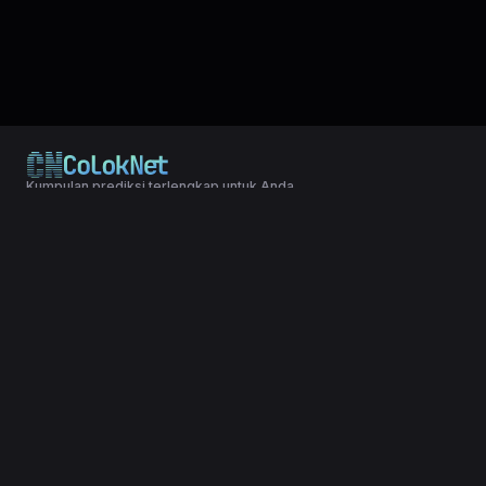
Kumpulan prediksi terlengkap untuk Anda.
© 2024 Copyright LXGroup. All rights reserved.
Terms & Conditions
|
Privacy Policy
APK khusus member togel 3D premium hadir dengan fitur unggulan
yang membuat prediksi angka makin gampang gacor. Didesain
untuk pemain serius, aplikasi ini menyajikan data lengkap, analisa
akurat, dan update pasaran setiap hari. Cocok untuk pengguna yang
ingin hasil maksimal dengan strategi tepat. Dengan akses premium,
peluang menang jadi lebih besar. Unduh sekarang dan buktikan
kehebatannya!