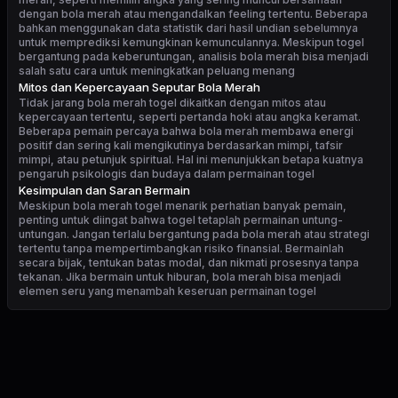
dengan bola merah atau mengandalkan feeling tertentu. Beberapa
bahkan menggunakan data statistik dari hasil undian sebelumnya
untuk memprediksi kemungkinan kemunculannya. Meskipun togel
bergantung pada keberuntungan, analisis bola merah bisa menjadi
salah satu cara untuk meningkatkan peluang menang
Mitos dan Kepercayaan Seputar Bola Merah
Tidak jarang bola merah togel dikaitkan dengan mitos atau
kepercayaan tertentu, seperti pertanda hoki atau angka keramat.
Beberapa pemain percaya bahwa bola merah membawa energi
positif dan sering kali mengikutinya berdasarkan mimpi, tafsir
mimpi, atau petunjuk spiritual. Hal ini menunjukkan betapa kuatnya
pengaruh psikologis dan budaya dalam permainan togel
Kesimpulan dan Saran Bermain
Meskipun bola merah togel menarik perhatian banyak pemain,
penting untuk diingat bahwa togel tetaplah permainan untung-
untungan. Jangan terlalu bergantung pada bola merah atau strategi
tertentu tanpa mempertimbangkan risiko finansial. Bermainlah
secara bijak, tentukan batas modal, dan nikmati prosesnya tanpa
tekanan. Jika bermain untuk hiburan, bola merah bisa menjadi
elemen seru yang menambah keseruan permainan togel