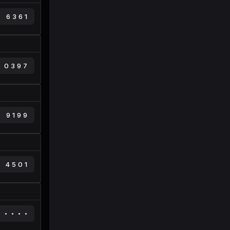
6361
0397
9199
4501