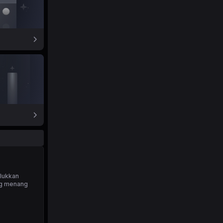
klukkan
ang menang