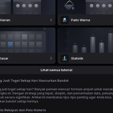
 Harian
Paito Warna
Dasar
Statistik
Lihat semua tutorial
 Judi Togel Setiap Hari Hancurkan Bandot
 judi togel setiap hari? Banyak pemain mencari formula ampuh untuk mena
gka ini. Dengan strategi yang tepat, disiplin, dan pemanfaatan data, pelu
at secara signifikan. Artikel ini membahas tips-tips penting agar Anda bisa
kan bandot
setiap harinya.
a Rekapan dan Pola Historis