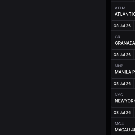
ATLM
ATLANTI
08 Jul 26
GR
GRANADA
08 Jul 26
MNP
MANILA 
08 Jul 26
NYC
NEWYORK
08 Jul 26
MC4
MACAU 4