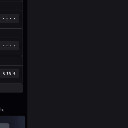
6184
ah.