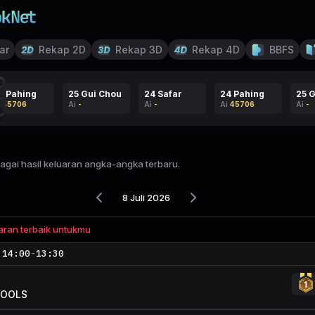
ar
Rekap 2D
Rekap 3D
Rekap 4D
BBFS
 Pahing
25 Gui Chou
24 Safar
24 Pahing
25 G
45706
Ai
-
Ai
-
Ai
45706
Ai
-
bagai hasil keluaran angka-angka terbaru.
8 Juli 2026
aran terbaik untukmu
14:00
-
13:30
POOLS