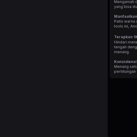
Mengamati da
yang bisa di
Manfaatkan 
Paito warna 
tools ini, A
Terapkan S
Hindari men
tengah deng
menang.
Konsistens
Menang setia
perhitungan 