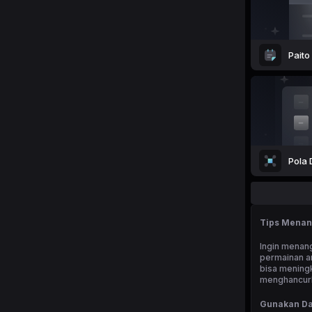
Paito
Pola 
Tips Menang
Ingin menang
permainan an
bisa meningk
menghancur
Gunakan Dat