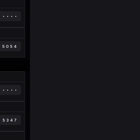
5054
5347