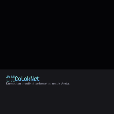
Kumpulan prediksi terlengkap untuk Anda.
© 2024 Copyright LXGroup. All rights reserved.
Terms & Conditions
|
Privacy Policy
Kumpulan data lengkap untuk mudah yang telah di simpulkan dari
result togel ATLANTIC DAY, statistik, shio dll