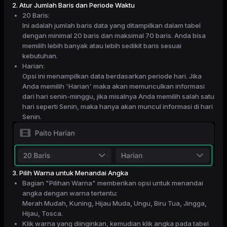
2. Atur Jumlah Baris dan Periode Waktu
20 Baris:
Ini adalah jumlah baris data yang ditampilkan dalam tabel
dengan minimal 20 baris dan maksimal 70 baris. Anda bisa
memilih lebih banyak atau lebih sedikit baris sesuai
kebutuhan.
Harian:
Opsi ini menampilkan data berdasarkan periode hari. Jika
Anda memilih 'Harian' maka akan memunculkan informasi
dari hari senin-minggu, jika misalnya Anda memilih salah satu
hari seperti Senin, maka hanya akan muncul informasi di hari
Senin.
3. Pilih Warna untuk Menandai Angka
Bagian "Pilihan Warna" memberikan opsi untuk menandai
angka dengan warna tertentu:
Merah Mudah, Kuning, Hijau Muda, Ungu, Biru Tua, Jingga,
Hijau, Tosca.
Klik warna yang diinginkan, kemudian klik angka pada tabel