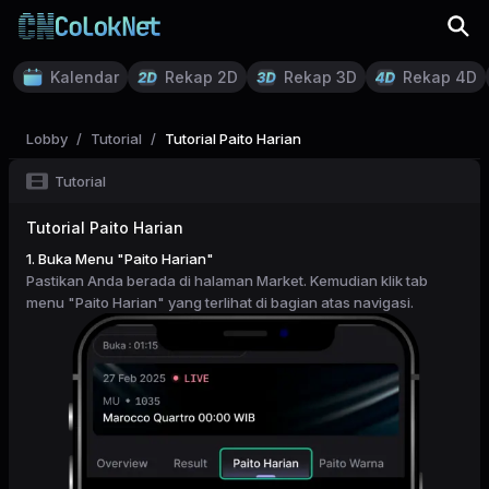
Kalendar
Rekap 2D
Rekap 3D
Rekap 4D
Lobby
/
Tutorial
/
Tutorial
Paito Harian
Tutorial
Tutorial
Paito Harian
1. Buka Menu "Paito Harian"
Pastikan Anda berada di halaman Market. Kemudian klik tab
menu "Paito Harian" yang terlihat di bagian atas navigasi.