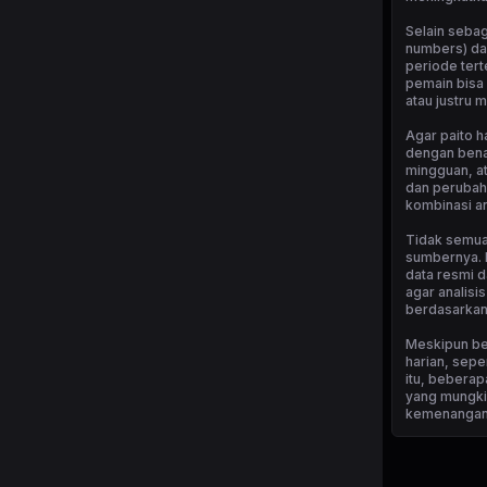
Selain sebag
numbers) da
periode tert
pemain bisa 
atau justru
Agar paito 
dengan benar
mingguan, a
dan perubaha
kombinasi an
Tidak semua 
sumbernya. B
data resmi d
agar analisi
berdasarkan
Meskipun be
harian, sepe
itu, bebera
yang mungkin
kemenangan,