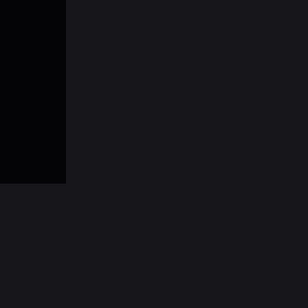
bel taysen 1
aran
tu kamu