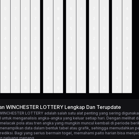
0
7
4
6
4
8
6
4
7
3
1
4
6
5
8
7
8
8
0
9
3
3
5
9
0
1
9
8
8
6
5
0
6
9
0
0
4
0
6
2
5
4
1
9
2
7
6
9
5
6
8
8
8
7
1
7
3
4
6
4
3
4
9
5
9
2
0
1
6
5
5
1
9
8
2
3
3
0
8
4
8
1
3
4
7
4
4
2
4
5
9
7
7
2
4
7
0
3
8
4
8
6
2
3
3
9
7
3
rian WINCHESTER LOTTERY Lengkap Dan Terupdate
an WINCHESTER LOTTERY
adalah salah satu alat penting yang sering digunaka
 untuk menganalisis angka-angka yang keluar setiap hari. Dengan melihat da
melacak pola atau tren angka yang mungkin muncul kembali di periode berik
a menampilkan data dalam bentuk tabel atau grafik, sehingga memudahkan 
ediksi. Bagi yang serius bermain togel, memahami paito harian bisa menjad
an peluang menang