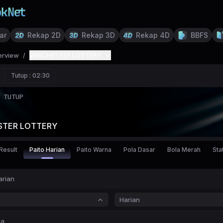
ar
Rekap 2D
Rekap 3D
Rekap 4D
BBFS
erview
/
WINCHESTER LOTTERY
Tutup :
02:30
TUTUP
STER LOTTERY
Result
Paito Harian
Paito Warna
Pola Dasar
Bola Merah
Stat
arian
Harian
na