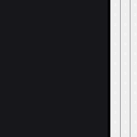
3
1
6
0
1
2
2
0
3
1
0
3
5
9
7
7
8
9
8
5
7
1
5
6
9
9
8
0
7
6
0
1
7
3
1
7
8
3
3
7
5
2