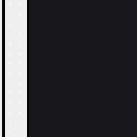
6
9
1
8
3
7
3
8
5
5
6
1
7
5
9
8
0
7
8
3
3
2
8
1
4
1
8
6
7
1
4
9
6
2
6
9
6
0
0
1
5
3
0
6
5
5
4
5
4
9
3
4
9
7
9
6
0
0
9
6
9
8
6
2
3
3
3
1
7
6
2
9
6
0
6
0
7
9
6
3
2
6
7
9
9
8
8
0
0
2
3
4
7
2
7
2
0
4
8
6
0
9
9
8
2
8
3
8
6
5
0
1
3
0
6
6
3
4
6
1
0
0
5
5
2
2
3
3
1
7
5
4
9
8
0
9
4
8
9
1
9
8
3
2
1
7
9
9
3
4
5
0
1
4
3
1
8
1
8
3
0
9
9
1
7
1
4
2