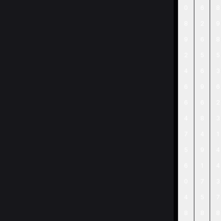
0
6
8
8
2
9
9
6
8
2
5
5
4
6
3
6
9
6
6
6
2
4
8
3
7
4
1
5
9
4
6
1
4
0
7
3
4
5
7
8
8
8