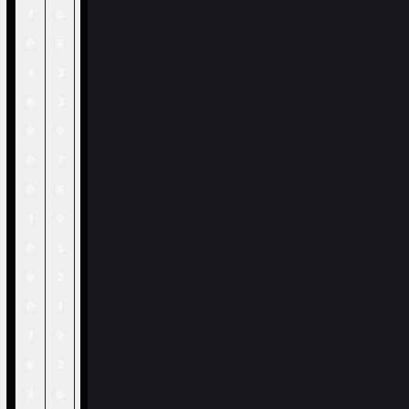
7
6
0
1
3
8
8
8
4
8
0
4
0
8
2
9
4
6
9
8
6
9
5
0
3
3
4
3
3
0
7
3
3
3
8
9
6
3
2
0
0
0
0
5
6
0
9
0
9
9
3
4
0
5
8
5
3
0
1
7
0
7
4
3
2
0
9
5
3
2
0
0
0
8
3
5
6
9
4
7
7
4
1
6
1
9
8
2
1
7
9
1
4
6
2
1
0
5
6
8
1
6
9
0
7
8
2
4
9
2
0
5
7
2
9
5
5
7
1
0
0
1
8
7
9
8
5
7
1
0
6
2
7
9
9
9
3
5
3
7
3
4
4
9
8
2
7
1
3
2
7
2
1
2
8
7
2
6
7
7
5
3
9
8
1
6
1
9