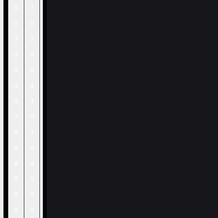
5
1
5
3
3
0
8
2
9
0
5
2
0
0
9
2
4
5
3
6
4
3
7
0
3
2
5
5
5
6
8
8
2
3
6
7
2
8
8
7
8
3
9
8
1
7
0
6
5
8
7
4
8
5
9
2
9
2
5
0
3
6
9
7
5
1
7
4
5
4
6
7
0
4
0
7
8
9
8
4
8
2
7
3
7
0
1
4
4
9
3
4
3
4
1
3
6
7
2
4
8
5
7
8
8
2
1
1
6
0
7
0
6
2
3
4
3
9
5
1
8
9
0
0
3
0
7
7
7
4
2
9
5
5
2
3
6
8
0
3
4
1
5
3
5
6
2
9
8
9
5
2
1
3
9
6
6
5
5
4
7
2
9
3
7
1
9
3