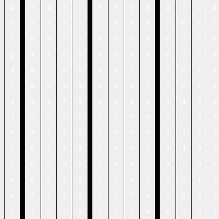
4
7
4
5
0
9
1
0
6
4
3
4
4
5
9
3
5
7
1
8
7
6
5
6
5
3
2
8
9
5
2
6
2
0
8
6
5
5
6
2
4
7
6
9
4
0
6
9
6
5
5
8
4
9
1
6
6
6
4
7
1
7
0
1
4
7
8
0
6
9
6
3
0
7
7
0
1
4
2
4
2
7
4
3
8
8
2
1
4
9
2
4
5
0
2
5
8
5
6
9
8
1
9
6
6
4
2
2
6
3
8
6
0
4
3
4
9
2
6
5
8
8
7
9
9
1
4
4
0
2
2
0
0
0
6
7
5
5
1
4
1
0
2
9
6
6
5
2
7
2
6
5
3
9
1
5
8
7
2
2
3
1
5
7
4
0
6
8
2
7
7
8
1
9
6
4
4
9
9
5
0
5