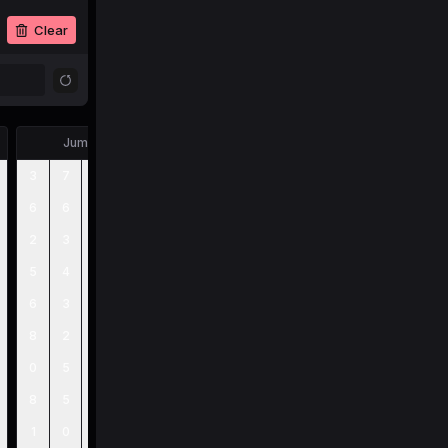
Clear
Jumat
Sabtu
Minggu
3
7
1
2
•
•
•
•
•
•
•
•
6
6
0
1
2
1
6
6
7
4
6
2
2
3
4
5
6
3
9
0
3
1
0
8
5
4
6
8
3
0
6
3
8
5
1
2
6
3
3
3
6
5
3
4
6
3
3
0
8
2
8
6
8
8
6
8
6
1
3
5
0
5
9
7
5
2
1
1
9
2
5
2
8
5
2
2
0
8
1
3
8
2
7
8
1
0
6
9
1
2
3
1
1
9
5
4