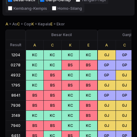
Kembang-Kempis
Homo-Silang
A
=
As
C
=
Cop
K
=
Kepala
E
=
Ekor
Besar Kecil
Ganjil 
Result
A
C
K
E
A
C
1204
KC
KC
KC
KC
GJ
GP
0278
KC
KC
BS
BS
GP
GP
4932
KC
BS
KC
KC
GP
GJ
1795
KC
BS
BS
BS
GJ
GJ
8641
BS
BS
KC
KC
GP
GP
7936
BS
BS
KC
BS
GJ
GJ
3149
KC
KC
KC
BS
GJ
GJ
7940
BS
BS
KC
KC
GJ
GJ
6451
BS
KC
BS
KC
GP
GP