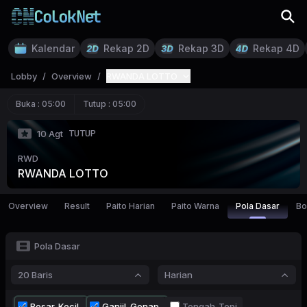
Kalendar
Rekap 2D
Rekap 3D
Rekap 4D
Lobby
/
Overview
/
RWANDA LOTTO
Buka :
05:00
Tutup :
05:00
TUTUP
10 Agt
RWD
RWANDA LOTTO
Overview
Result
Paito Harian
Paito Warna
Pola Dasar
Bo
Pola Dasar
20 Baris
Harian
Besar-Kecil
Ganjil-Genap
Tengah-Tepi