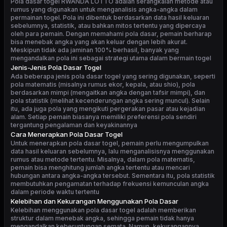
Pola dasar togel RWANDA LOTTO
adalah serangkaian metode atau
rumus yang digunakan untuk menganalisis angka-angka dalam
permainan togel. Pola ini dibentuk berdasarkan data hasil keluaran
sebelumnya, statistik, atau bahkan mitos tertentu yang dipercaya
oleh para pemain. Dengan memahami pola dasar, pemain berharap
bisa menebak angka yang akan keluar dengan lebih akurat.
Meskipun tidak ada jaminan 100% berhasil, banyak yang
mengandalkan pola ini sebagai strategi utama dalam bermain togel
Jenis-Jenis Pola Dasar Togel
Ada beberapa jenis pola dasar togel yang sering digunakan, seperti
pola matematis (misalnya rumus ekor, kepala, atau shio), pola
berdasarkan mimpi (mengaitkan angka dengan tafsir mimpi), dan
pola statistik (melihat kecenderungan angka sering muncul). Selain
itu, ada juga pola yang mengikuti pergerakan pasar atau kejadian
alam. Setiap pemain biasanya memiliki preferensi pola sendiri
tergantung pengalaman dan keyakinannya
Cara Menerapkan Pola Dasar Togel
Untuk menerapkan pola dasar togel, pemain perlu mengumpulkan
data hasil keluaran sebelumnya, lalu menganalisisnya menggunakan
rumus atau metode tertentu. Misalnya, dalam pola matematis,
pemain bisa menghitung jumlah angka tertentu atau mencari
hubungan antara angka-angka tersebut. Sementara itu, pola statistik
membutuhkan pengamatan terhadap frekuensi kemunculan angka
dalam periode waktu tertentu
Kelebihan dan Kekurangan Menggunakan Pola Dasar
Kelebihan menggunakan pola dasar togel adalah memberikan
struktur dalam menebak angka, sehingga pemain tidak hanya
mengandalkan keberuntungan semata. Namun, kekurangannya