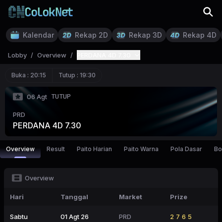
Kalendar
Rekap 2D
Rekap 3D
Rekap 4D
Lobby
/
Overview
/
PERDANA 4D 7.30
Buka :
20:15
Tutup :
19:30
TUTUP
06 Agt
PRD
PERDANA 4D 7.30
Overview
Result
Paito Harian
Paito Warna
Pola Dasar
Bo
Overview
Hari
Tanggal
Market
Prize
Sabtu
01 Agt 26
PRD
2765