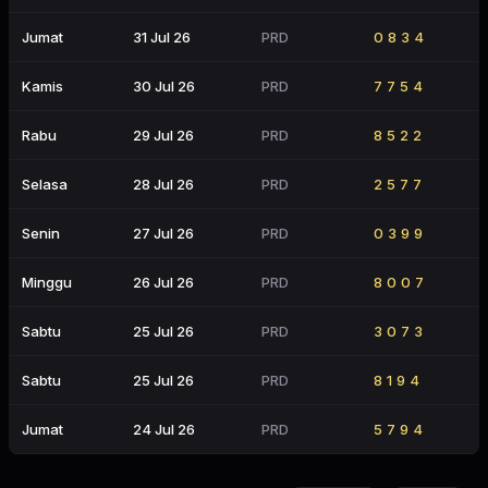
Jumat
31 Jul 26
PRD
0834
Kamis
30 Jul 26
PRD
7754
Rabu
29 Jul 26
PRD
8522
Selasa
28 Jul 26
PRD
2577
Senin
27 Jul 26
PRD
0399
Minggu
26 Jul 26
PRD
8007
Sabtu
25 Jul 26
PRD
3073
Sabtu
25 Jul 26
PRD
8194
Jumat
24 Jul 26
PRD
5794