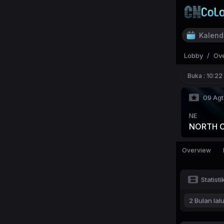
Kalend
Lobby
/
Ov
Buka :
10:22
09 Agt
NE
NORTH C
Overview
Statisti
2 Bulan lal