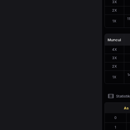
3
X
2
X
1
1
X
Muncul
4
X
3
X
2
X
1
1
X
Statistik
As
0
1