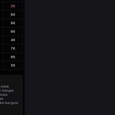
2
X
6
X
6
X
6
X
4
X
7
X
6
X
5
X
 untuk
l. Dengan
ncoba
lah
kin berguna