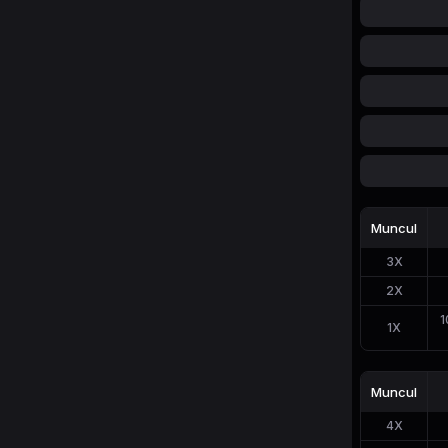
Muncul
3
X
2
X
1
1
X
Muncul
4
X