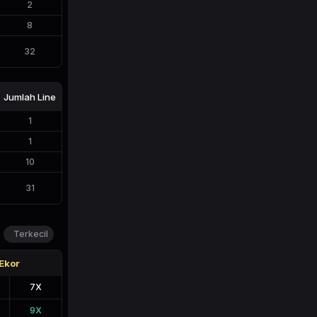
2
8
32
Jumlah Line
1
1
10
31
Terkecil
Ekor
7
X
9
X