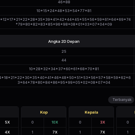
46*88
10*15*24*48*53*54*77*81
1*12*17*21*22*28*35*39*41*42*44*45*55*56*59*61*64*69*74
*79*80*82*83*85*96*98*08*01*03*07*04*09
Angka 2D
Depan
25
44
10*28*32*34*37*60*61*68*70*81
4*18*21*22*30*35*40*41*46*48*50*51*53*56*57*58*59*62*6
3*64*78*80*84*86*95*99*05*02*08*07*04
Terbanyak
Kop
Kepala
5
X
0
10
X
0
3
X
0
4
X
1
7
X
1
7
X
1