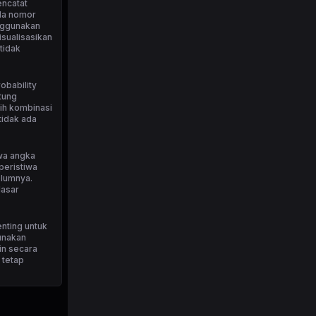
encatat
ada nomor
enggunakan
isualisasikan
tidak
obability
itung
lih kombinasi
tidak ada
hwa angka
peristiwa
elumnya.
dasar
nting untuk
unakan
in secara
 tetap