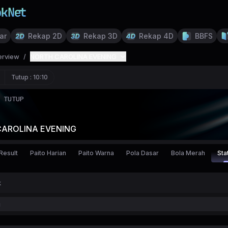
ar
Rekap 2D
Rekap 3D
Rekap 4D
BBFS
erview
/
NORTH CAROLINA EVENING
Tutup :
10:10
TUTUP
AROLINA EVENING
Result
Paito Harian
Paito Warna
Pola Dasar
Bola Merah
Stat
k
u