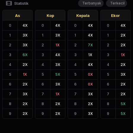
Statistik
Terbanyak
Terkecil
As
Kop
Kepala
Ekor
0
4
X
0
4
X
0
4
X
0
4
X
1
3
X
1
3
X
1
4
X
1
2
X
2
3
X
2
1
X
2
7
X
2
2
X
3
6
X
3
4
X
3
1
X
3
1
X
4
2
X
4
3
X
4
4
X
4
2
X
5
1
X
5
5
X
5
0
X
5
3
X
6
2
X
6
3
X
6
0
X
6
2
X
7
3
X
7
1
X
7
3
X
7
2
X
8
2
X
8
2
X
8
2
X
8
5
X
9
2
X
9
2
X
9
3
X
9
5
X