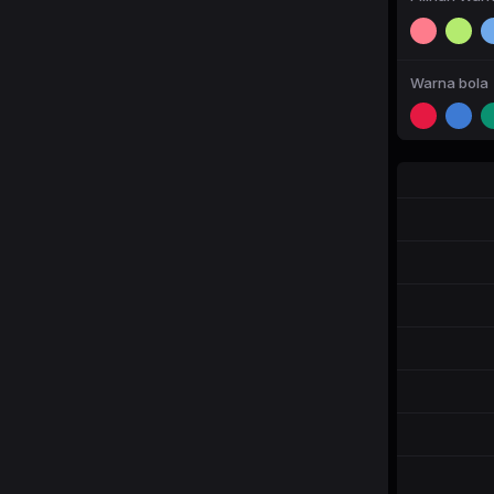
Warna bola