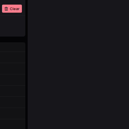
Clear