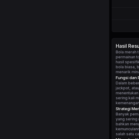
Hasil Re
Bola merah
permainan to
hasil spesi
bola biasa, 
menarik min
Fungsi dan 
Dalam beber
jackpot, ata
menentukan 
sering kali 
kemenangan
Strategi M
Banyak pema
yang sering
bahkan meng
kemunculann
salah satu 