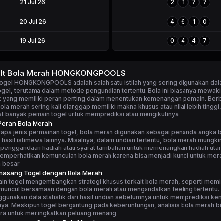
21 Jul 26
2
1
7
7
20 Jul 26
4
6
1
0
19 Jul 26
0
4
4
7
sult Bola Merah HONGKONGPOOLS
 togel HONGKONGPOOLS
adalah salah satu istilah yang sering digunakan da
gel, terutama dalam metode pengundian tertentu. Bola ini biasanya mewakil
fik yang memiliki peran penting dalam menentukan kemenangan pemain. Be
bola merah sering kali dianggap memiliki makna khusus atau nilai lebih tinggi
at banyak pemain togel untuk memprediksi atau mengikutinya
Peran Bola Merah
apa jenis permainan togel, bola merah digunakan sebagai penanda angka 
u hasil istimewa lainnya. Misalnya, dalam undian tertentu, bola merah mungki
penggandaan hadiah atau syarat tambahan untuk memenangkan hadiah uta
memperhatikan kemunculan bola merah karena bisa menjadi kunci untuk mer
 besar
emasang Togel dengan Bola Merah
in togel mengembangkan strategi khusus terkait bola merah, seperti memi
 muncul bersamaan dengan bola merah atau mengandalkan feeling tertentu
gunakan data statistik dari hasil undian sebelumnya untuk memprediksi k
ya. Meskipun togel bergantung pada keberuntungan, analisis bola merah b
cara untuk meningkatkan peluang menang