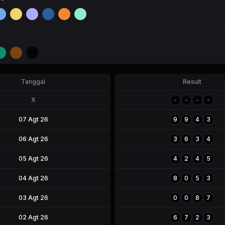
Tanggal
Result
X
-
-
-
-
07 Agt 26
9
9
4
3
06 Agt 26
3
6
3
4
05 Agt 26
4
2
4
5
04 Agt 26
8
0
5
3
03 Agt 26
0
0
8
7
02 Agt 26
6
7
2
3