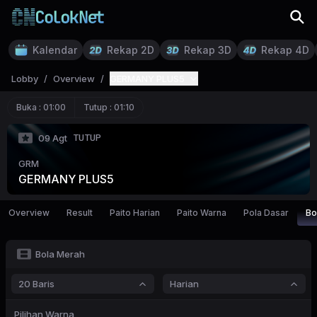
Kalendar
Rekap 2D
Rekap 3D
Rekap 4D
Lobby
/
Overview
/
GERMANY PLUS5
Buka :
01:00
Tutup :
01:10
TUTUP
09 Agt
GRM
GERMANY PLUS5
Overview
Result
Paito Harian
Paito Warna
Pola Dasar
Bo
Bola Merah
20 Baris
Harian
Pilihan Warna