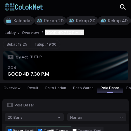
Kalendar
Rekap 2D
Rekap 3D
Rekap 4D
Lobby
/
Overview
/
GOOD 4D 7.30 P.M
Buka :
19:25
Tutup :
19:30
TUTUP
09 Agt
GO4
GOOD 4D 7.30 P.M
Overview
Result
Paito Harian
Paito Warna
Pola Dasar
Bo
Pola Dasar
20 Baris
Harian
Besar-Kecil
Ganjil-Genap
Tengah-Tepi