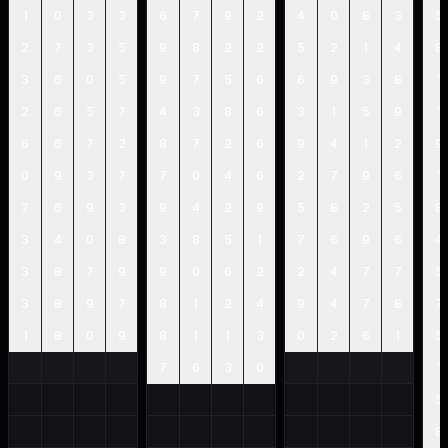
1
0
3
3
6
7
9
2
4
0
8
3
5
2
7
3
5
9
8
2
2
5
2
1
4
8
3
6
0
5
9
7
5
6
6
9
3
8
1
2
6
5
7
4
3
8
6
3
1
5
9
1
6
6
7
2
8
7
2
6
9
4
1
2
9
0
9
3
7
7
0
4
6
2
7
9
6
1
7
6
9
3
9
4
2
9
5
8
2
5
8
3
4
0
8
3
8
5
1
7
6
9
6
4
3
8
7
9
9
0
6
2
2
4
7
7
5
3
8
9
7
8
1
2
4
9
4
7
8
7
1
8
0
9
8
1
1
3
0
2
6
1
5
7
6
3
0
1
5
8