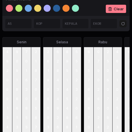
Clear
Senin
Selasa
Rabu
4
9
7
2
2
6
8
5
8
0
2
4
6
8
0
0
1
6
2
9
5
3
7
5
6
7
2
9
1
8
1
8
5
5
5
9
0
8
6
0
1
6
7
9
4
1
2
7
0
6
1
7
6
8
3
0
0
3
4
3
6
2
0
0
8
9
8
0
6
6
4
5
2
8
6
7
2
8
1
6
8
5
0
9
4
0
8
0
0
5
4
3
1
5
8
0
2
9
6
7
2
8
4
4
4
3
5
7
3
6
8
1
0
4
2
3
2