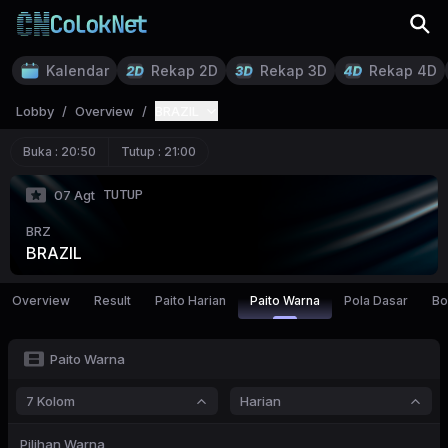
Kalendar
Rekap 2D
Rekap 3D
Rekap 4D
Lobby
/
Overview
/
BRAZIL
Buka :
20:50
Tutup :
21:00
TUTUP
07 Agt
BRZ
BRAZIL
Overview
Result
Paito Harian
Paito Warna
Pola Dasar
Bo
Paito Warna
7 Kolom
Harian
Pilihan Warna