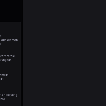
a
, dua elemen
.
terpretasi
abungkan
miliki
liki
ka hoki yang
ungan