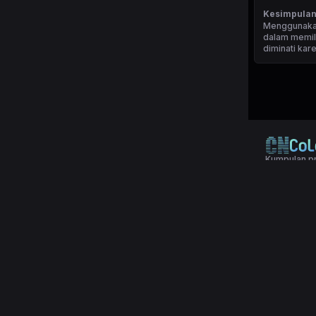
Kesimpula
Menggunak
dalam memili
diminati kar
Kumpulan pr
© 2024 Copy
Terms & Con
alender Toge
angka keber
Tionghoa, p
semua pasar
dan temukan