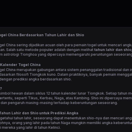
gel China Berdasarkan Tahun Lahir dan Shio
el China sering dijadikan acuan oleh para pemain togel untuk mencari angk
an. Salah satu metode populer adalah dengan melihat
tahun lahir dan shio
am astrologi Tionghoa yang dipercaya memengaruhi peruntungan seseorang
alender Togel China
el China merupakan gabungan antara sistem penanggalan tradisional dan in
dasarkan filosofi Tiongkok kuno. Dalam praktiknya, banyak pemain mengg
 dengan prediksi angka berdasarkan shio.
o?
simbol hewan dalam siklus 12 tahun kalender lunar Tiongkok. Setiap tahun me
ertentu, seperti Tikus, Kerbau, Naga, atau Kambing. Shio ini dipercaya memi
ik dan pengaruh masing-masing terhadap keberuntungan seseorang.
ahun Lahir dan Shio untuk Prediksi Angka
etahui tahun lahir, seseorang dapat menentukan shio-nya dan mencari ang
ohnya, orang yang lahir pada tahun Naga mungkin memiliki angka keberunt
 mereka yang lahir di tahun Kelinci.