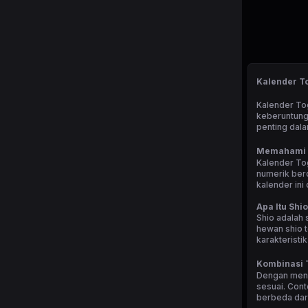
Kalender To
Kalender Tog
keberuntung
penting dal
Memahami K
Kalender Tog
numerik ber
kalender ini
Apa Itu Shi
Shio adalah 
hewan shio t
karakterist
Kombinasi T
Dengan meng
sesuai. Cont
berbeda dari