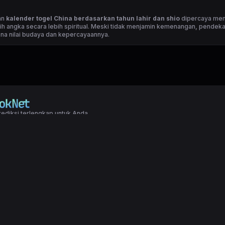
n
an
kalender togel China berdasarkan tahun lahir dan shio
dipercaya me
h angka secara lebih spiritual. Meski tidak menjamin kemenangan, pendekat
ena nilai budaya dan kepercayaannya.
ediksi terlengkap untuk Anda.
right LXGroup. All rights reserved.
ditions
|
Privacy Policy
l China kini hadir dengan sistem prediksi berdasarkan tahun lahir dan shio
untungan yang lebih personal. Dengan menggabungkan elemen astrologi dan
emain bisa menentukan angka jitu sesuai karakter dan peruntungan harian. 
an, metode ini dipercaya akurat dan sering digunakan para togel lovers. C
 angka hoki Anda!