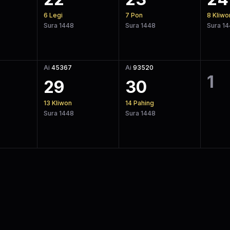
6
Legi
7
Pon
8
Kliwo
Sura 1448
Sura 1448
Sura 1
Ai
45367
Ai
93520
1
29
30
13
Kliwon
14
Pahing
Sura 1448
Sura 1448