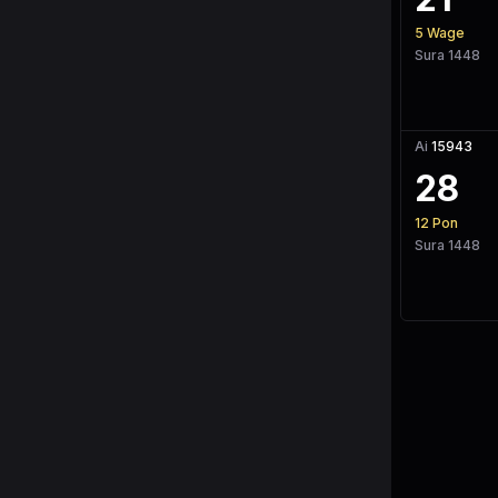
5
Wage
Sura 1448
Ai
15943
28
12
Pon
Sura 1448