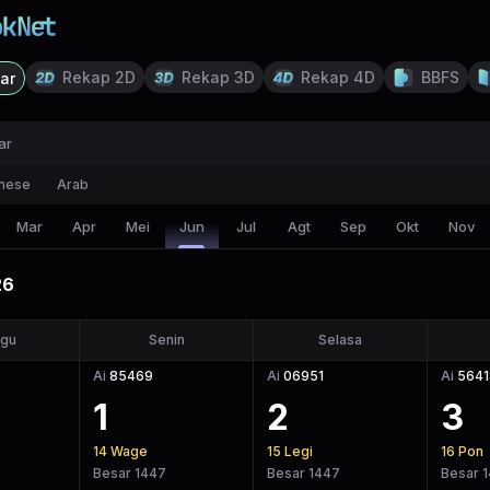
Rekap 2D
Rekap 3D
Rekap 4D
BBFS
ar
ar
nese
Arab
Mar
Apr
Mei
Jun
Jul
Agt
Sep
Okt
Nov
26
gu
Senin
Selasa
Ai
85469
Ai
06951
Ai
5641
1
2
3
14
Wage
15
Legi
16
Pon
Besar 1447
Besar 1447
Besar 