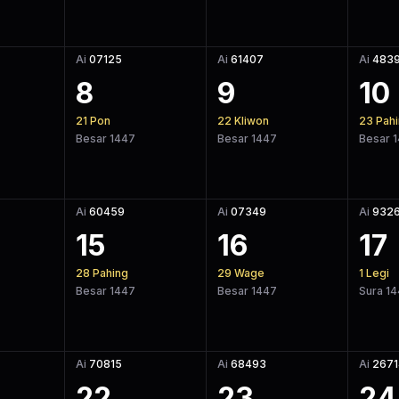
Ai
07125
Ai
61407
Ai
483
8
9
10
21
Pon
22
Kliwon
23
Pah
Besar 1447
Besar 1447
Besar 
Ai
60459
Ai
07349
Ai
932
15
16
17
28
Pahing
29
Wage
1
Legi
Besar 1447
Besar 1447
Sura 1
Ai
70815
Ai
68493
Ai
2671
22
23
24