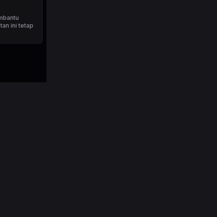
mbantu
an ini tetap
, memberikan
 tradisi
Cocok untuk
oba sekarang