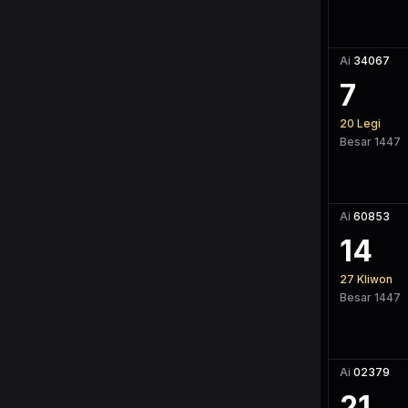
Ai
34067
7
20
Legi
Besar 1447
Ai
60853
14
27
Kliwon
Besar 1447
Ai
02379
21