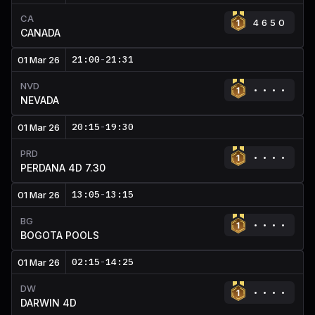
CA
4650
CANADA
21:00
-
21:31
01 Mar 26
NVD
NEVADA
20:15
-
19:30
01 Mar 26
PRD
PERDANA 4D 7.30
13:05
-
13:15
01 Mar 26
BG
BOGOTA POOLS
02:15
-
14:25
01 Mar 26
DW
DARWIN 4D