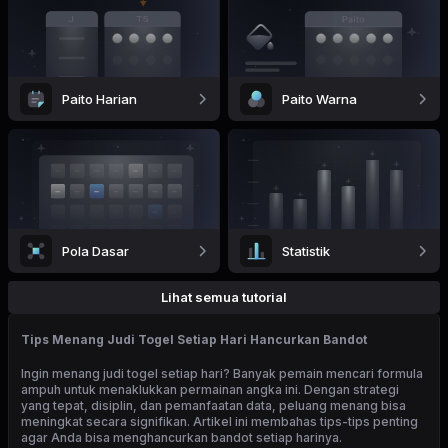
Paito Harian
Paito Warna
Pola Dasar
Statistik
Lihat semua tutorial
Tips Menang Judi Togel Setiap Hari Hancurkan Bandot
Ingin menang judi togel setiap hari? Banyak pemain mencari formula
ampuh untuk menaklukkan permainan angka ini. Dengan strategi
yang tepat, disiplin, dan pemanfaatan data, peluang menang bisa
meningkat secara signifikan. Artikel ini membahas tips-tips penting
agar Anda bisa
menghancurkan bandot
setiap harinya.