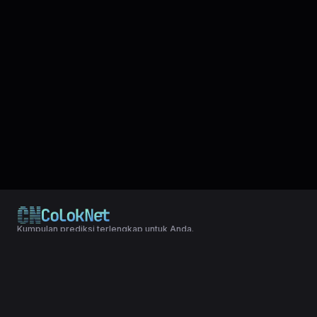
Kumpulan prediksi terlengkap untuk Anda.
© 2024 Copyright LXGroup. All rights reserved.
Terms & Conditions
|
Privacy Policy
Ingin menang judi togel setiap hari? Gunakan tips jitu yang terbukti
efektif! Mulailah dengan analisa data keluaran, manfaatkan tools AI,
dan kombinasikan dengan buku mimpi atau BBFS. Fokus pada satu
pasaran dan kelola modal dengan bijak untuk hasil maksimal.